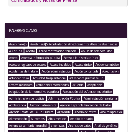
Comunicados y Notas de Prensa
PALABRAS CLAVES
#webinarAJS
#webinarAJS #contratación #medicamentos #TerapiasAvanzadas
A Coruña
Aborto
Abuso contratación temporal
abuso de temporalidad
Acceso
Acceso a información pública
Acceso a la historia clínica
Acceso a registros de accesos
Acceso indebido
Acceso único
Accidente médico
Accidentes de trabajo
Acción administrativa
Acción concertada
Acreditación
Actividad física
Actividad trasplantadora
actividades juristas salud
actores maliciosos
actuaciones coordinadas
Acuerdo
Adaptación
Adaptación de la normativa española
Adecuación del esfuerzo terapéutico
Administración de Justicia
Administración Pública
Administración sanitaria
Adolescencia
Afección iatrogénica
Agencia Española Protección de Datos
Agencia Estatal de Salud Pública
Agravante
Ahorro de costes
Alea terapéutica
Alimentación
Alimentos
Altas médicas
Ámbito sanitario
Amenaza sanitaria mundial
amenazas
Análisis de datos
Análisis genético