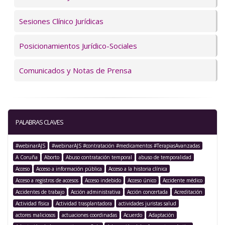
Sesiones Clínico Jurídicas
Posicionamientos Jurídico-Sociales
Comunicados y Notas de Prensa
PALABRAS CLAVES
#webinarAJS
#webinarAJS #contratación #medicamentos #TerapiasAvanzadas
A Coruña
Aborto
Abuso contratación temporal
abuso de temporalidad
Acceso
Acceso a información pública
Acceso a la historia clínica
Acceso a registros de accesos
Acceso indebido
Acceso único
Accidente médico
Accidentes de trabajo
Acción administrativa
Acción concertada
Acreditación
Actividad física
Actividad trasplantadora
actividades juristas salud
actores maliciosos
actuaciones coordinadas
Acuerdo
Adaptación