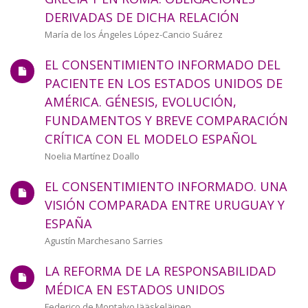
a
DERIVADAS DE DICHA RELACIÓN
la
Autor/a
María de los Ángeles López-Cancio Suárez
navegación
EL CONSENTIMIENTO INFORMADO DEL
PACIENTE EN LOS ESTADOS UNIDOS DE
AMÉRICA. GÉNESIS, EVOLUCIÓN,
FUNDAMENTOS Y BREVE COMPARACIÓN
CRÍTICA CON EL MODELO ESPAÑOL
Autor/a
Noelia Martínez Doallo
EL CONSENTIMIENTO INFORMADO. UNA
VISIÓN COMPARADA ENTRE URUGUAY Y
ESPAÑA
Autor/a
Agustín Marchesano Sarries
LA REFORMA DE LA RESPONSABILIDAD
MÉDICA EN ESTADOS UNIDOS
Autor/a
Federico de Montalvo Jääskeläinen