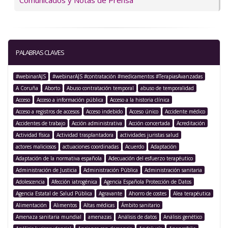
Comunicados y Notas de Prensa
PALABRAS CLAVES
#webinarAJS
#webinarAJS #contratación #medicamentos #TerapiasAvanzadas
A Coruña
Aborto
Abuso contratación temporal
abuso de temporalidad
Acceso
Acceso a información pública
Acceso a la historia clínica
Acceso a registros de accesos
Acceso indebido
Acceso único
Accidente médico
Accidentes de trabajo
Acción administrativa
Acción concertada
Acreditación
Actividad física
Actividad trasplantadora
actividades juristas salud
actores maliciosos
actuaciones coordinadas
Acuerdo
Adaptación
Adaptación de la normativa española
Adecuación del esfuerzo terapéutico
Administración de Justicia
Administración Pública
Administración sanitaria
Adolescencia
Afección iatrogénica
Agencia Española Protección de Datos
Agencia Estatal de Salud Pública
Agravante
Ahorro de costes
Alea terapéutica
Alimentación
Alimentos
Altas médicas
Ámbito sanitario
Amenaza sanitaria mundial
amenazas
Análisis de datos
Análisis genético