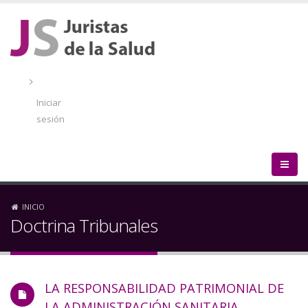
Pasar
al
contenido
principal
Menú
de
Iniciar
cuenta
sesión
de
usuario
Sobrescribir
INICIO
Doctrina Tribunales
enlaces
de
LA RESPONSABILIDAD PATRIMONIAL DE
ayuda
LA ADMINISTRACIÓN SANITARIA