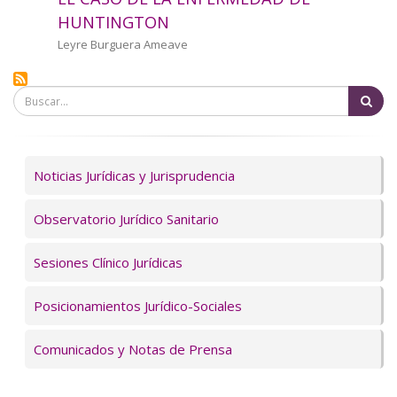
a
HUNTINGTON
la
Autor/a
Leyre Burguera Ameave
navegación
Bu
Servicios
Noticias Jurídicas y Jurisprudencia
Observatorio Jurídico Sanitario
Sesiones Clínico Jurídicas
Posicionamientos Jurídico-Sociales
Comunicados y Notas de Prensa