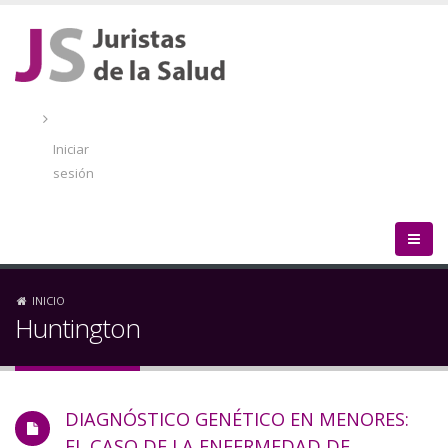
Pasar
al
contenido
principal
Menú
de
Iniciar
cuenta
sesión
de
usuario
Sobrescribir
INICIO
Huntington
enlaces
de
DIAGNÓSTICO GENÉTICO EN MENORES:
ayuda
EL CASO DE LA ENFERMEDAD DE