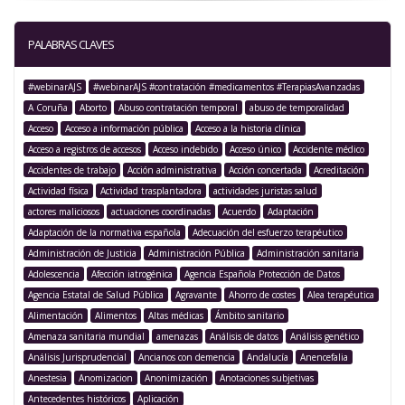
PALABRAS CLAVES
#webinarAJS
#webinarAJS #contratación #medicamentos #TerapiasAvanzadas
A Coruña
Aborto
Abuso contratación temporal
abuso de temporalidad
Acceso
Acceso a información pública
Acceso a la historia clínica
Acceso a registros de accesos
Acceso indebido
Acceso único
Accidente médico
Accidentes de trabajo
Acción administrativa
Acción concertada
Acreditación
Actividad física
Actividad trasplantadora
actividades juristas salud
actores maliciosos
actuaciones coordinadas
Acuerdo
Adaptación
Adaptación de la normativa española
Adecuación del esfuerzo terapéutico
Administración de Justicia
Administración Pública
Administración sanitaria
Adolescencia
Afección iatrogénica
Agencia Española Protección de Datos
Agencia Estatal de Salud Pública
Agravante
Ahorro de costes
Alea terapéutica
Alimentación
Alimentos
Altas médicas
Ámbito sanitario
Amenaza sanitaria mundial
amenazas
Análisis de datos
Análisis genético
Análisis Jurisprudencial
Ancianos con demencia
Andalucía
Anencefalia
Anestesia
Anomizacion
Anonimización
Anotaciones subjetivas
Antecedentes históricos
Aplicación