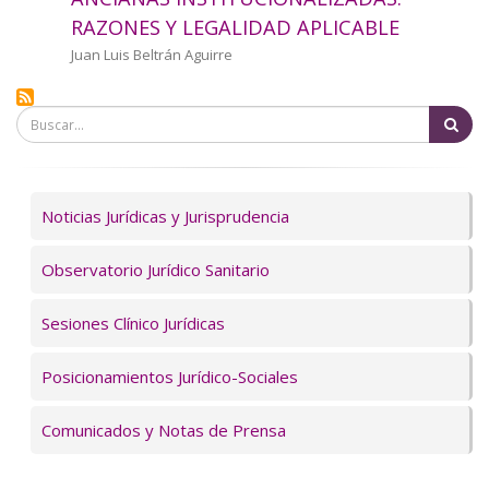
a
RAZONES Y LEGALIDAD APLICABLE
la
Autor/a
Juan Luis Beltrán Aguirre
navegación
Bu
Servicios
Noticias Jurídicas y Jurisprudencia
Observatorio Jurídico Sanitario
Sesiones Clínico Jurídicas
Posicionamientos Jurídico-Sociales
Comunicados y Notas de Prensa