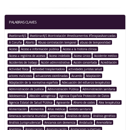
PALABRAS CLAVES
#webinarAJS
#webinarAJS #contratación #medicamentos #TerapiasAvanzadas
A Coruña
Aborto
Abuso contratación temporal
abuso de temporalidad
Acceso
Acceso a información pública
Acceso a la historia clínica
Acceso a registros de accesos
Acceso indebido
Acceso único
Accidente médico
Accidentes de trabajo
Acción administrativa
Acción concertada
Acreditación
Actividad física
Actividad trasplantadora
actividades juristas salud
actores maliciosos
actuaciones coordinadas
Acuerdo
Adaptación
Adaptación de la normativa española
Adecuación del esfuerzo terapéutico
Administración de Justicia
Administración Pública
Administración sanitaria
Adolescencia
Afección iatrogénica
Agencia Española Protección de Datos
Agencia Estatal de Salud Pública
Agravante
Ahorro de costes
Alea terapéutica
Alimentación
Alimentos
Altas médicas
Ámbito sanitario
Amenaza sanitaria mundial
amenazas
Análisis de datos
Análisis genético
Análisis Jurisprudencial
Ancianos con demencia
Andalucía
Anencefalia
Anestesia
Anomizacion
Anonimización
Anotaciones subjetivas