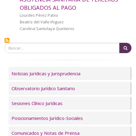
a
OBLIGADOS AL PAGO
la
Autor/a
Lourdes Pérez Patxo
Beatriz del Valle Iñiguez
navegación
Carolina Santolaya Quinteros
Bu
Servicios
Noticias Jurídicas y Jurisprudencia
Observatorio Jurídico Sanitario
Sesiones Clínico Jurídicas
Posicionamientos Jurídico-Sociales
Comunicados y Notas de Prensa