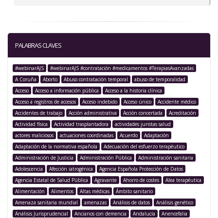
PALABRAS CLAVES
#webinarAJS
#webinarAJS #contratación #medicamentos #TerapiasAvanzadas
A Coruña
Aborto
Abuso contratación temporal
abuso de temporalidad
Acceso
Acceso a información pública
Acceso a la historia clínica
Acceso a registros de accesos
Acceso indebido
Acceso único
Accidente médico
Accidentes de trabajo
Acción administrativa
Acción concertada
Acreditación
Actividad física
Actividad trasplantadora
actividades juristas salud
actores maliciosos
actuaciones coordinadas
Acuerdo
Adaptación
Adaptación de la normativa española
Adecuación del esfuerzo terapéutico
Administración de Justicia
Administración Pública
Administración sanitaria
Adolescencia
Afección iatrogénica
Agencia Española Protección de Datos
Agencia Estatal de Salud Pública
Agravante
Ahorro de costes
Alea terapéutica
Alimentación
Alimentos
Altas médicas
Ámbito sanitario
Amenaza sanitaria mundial
amenazas
Análisis de datos
Análisis genético
Análisis Jurisprudencial
Ancianos con demencia
Andalucía
Anencefalia