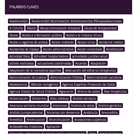
PALABRAS CLAVES
#webinarAJS
#webinarAJS #contratación #medicamentos #TerapiasAvanzadas
A Coruña
Aborto
Abuso contratación temporal
abuso de temporalidad
Acceso
Acceso a información pública
Acceso a la historia clínica
Acceso a registros de accesos
Acceso indebido
Acceso único
Accidente médico
Accidentes de trabajo
Acción administrativa
Acción concertada
Acreditación
Actividad física
Actividad trasplantadora
actividades juristas salud
actores maliciosos
actuaciones coordinadas
Acuerdo
Adaptación
Adaptación de la normativa española
Adecuación del esfuerzo terapéutico
Administración de Justicia
Administración Pública
Administración sanitaria
Adolescencia
Afección iatrogénica
Agencia Española Protección de Datos
Agencia Estatal de Salud Pública
Agravante
Ahorro de costes
Alea terapéutica
Alimentación
Alimentos
Altas médicas
Ámbito sanitario
Amenaza sanitaria mundial
amenazas
Análisis de datos
Análisis genético
Análisis Jurisprudencial
Ancianos con demencia
Andalucía
Anencefalia
Anestesia
Anomizacion
Anonimización
Anotaciones subjetivas
Antecedentes históricos
Aplicación
Aplicación informática de reclamaciones patrimoniales
Apps
Aptitud laboral