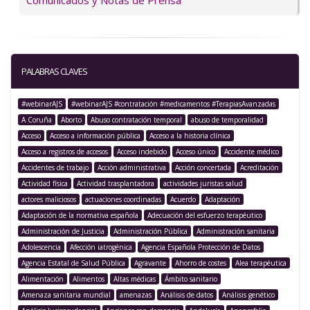
Comunicados y Notas de Prensa
PALABRAS CLAVES
#webinarAJS
#webinarAJS #contratación #medicamentos #TerapiasAvanzadas
A Coruña
Aborto
Abuso contratación temporal
abuso de temporalidad
Acceso
Acceso a información pública
Acceso a la historia clínica
Acceso a registros de accesos
Acceso indebido
Acceso único
Accidente médico
Accidentes de trabajo
Acción administrativa
Acción concertada
Acreditación
Actividad física
Actividad trasplantadora
actividades juristas salud
actores maliciosos
actuaciones coordinadas
Acuerdo
Adaptación
Adaptación de la normativa española
Adecuación del esfuerzo terapéutico
Administración de Justicia
Administración Pública
Administración sanitaria
Adolescencia
Afección iatrogénica
Agencia Española Protección de Datos
Agencia Estatal de Salud Pública
Agravante
Ahorro de costes
Alea terapéutica
Alimentación
Alimentos
Altas médicas
Ámbito sanitario
Amenaza sanitaria mundial
amenazas
Análisis de datos
Análisis genético