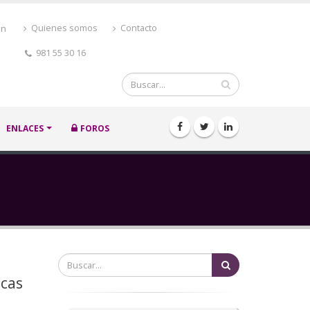
ón
Quienes somos
Contacto
981 55 30 16
Buscar
ENLACES
FOROS
Buscar
icas