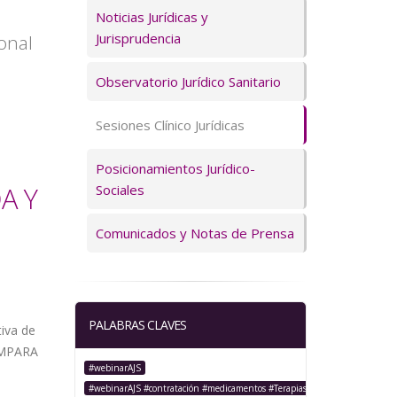
Servicios
Noticias Jurídicas y
Jurisprudencia
onal
Observatorio Jurídico Sanitario
Sesiones Clínico Jurídicas
Posicionamientos Jurídico-
A Y
Sociales
Comunicados y Notas de Prensa
PALABRAS CLAVES
iva de
AMPARA
#webinarAJS
S
#webinarAJS #contratación #medicamentos #TerapiasAvanzadas