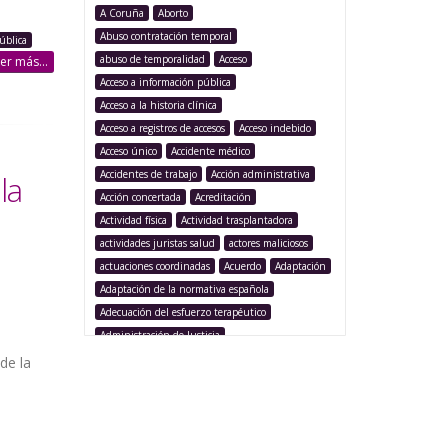
A Coruña
Aborto
Abuso contratación temporal
ública
abuso de temporalidad
Acceso
er más...
Acceso a información pública
Acceso a la historia clínica
Acceso a registros de accesos
Acceso indebido
Acceso único
Accidente médico
Accidentes de trabajo
Acción administrativa
la
Acción concertada
Acreditación
Actividad física
Actividad trasplantadora
actividades juristas salud
actores maliciosos
actuaciones coordinadas
Acuerdo
Adaptación
Adaptación de la normativa española
Adecuación del esfuerzo terapéutico
Administración de Justicia
Administración Pública
de la
Administración sanitaria
Adolescencia
Afección iatrogénica
Agencia Española Protección de Datos