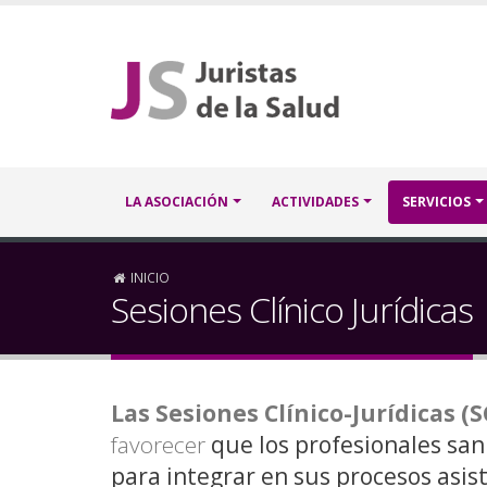
Pasar
al
contenido
principal
Navegación
LA ASOCIACIÓN
ACTIVIDADES
SERVICIOS
principal
Sobrescribir
INICIO
Sesiones Clínico Jurídicas
enlaces
de
Las Sesiones Clínico-Jurídicas (S
ayuda
favorecer
que los profesionales san
a
para integrar en sus procesos asist