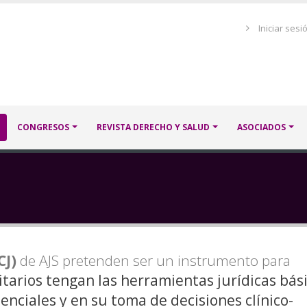
Menú
Iniciar sesi
de
cuenta
de
usuario
CONGRESOS
REVISTA DERECHO Y SALUD
ASOCIADOS
CJ)
de AJS pretenden ser un instrumento para
itarios tengan las herramientas jurídicas bás
enciales y en su toma de decisiones clínico-