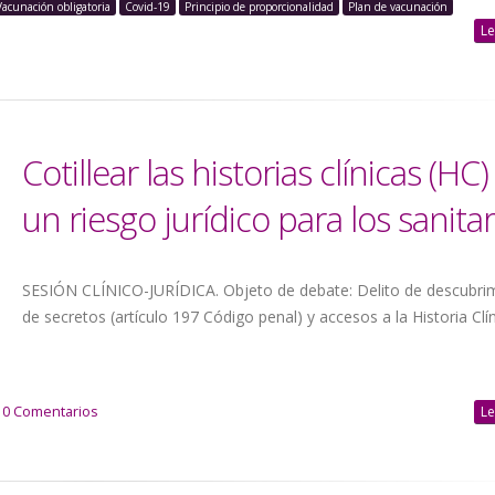
Vacunación obligatoria
Covid-19
Principio de proporcionalidad
Plan de vacunación
Le
Cotillear las historias clínicas (HC)
un riesgo jurídico para los sanitar
SESIÓN CLÍNICO-JURÍDICA. Objeto de debate: Delito de descubri
de secretos (artículo 197 Código penal) y accesos a la Historia Clínic
0 Comentarios
Le