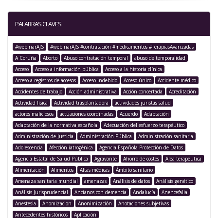
PALABRAS CLAVES
#webinarAJS
#webinarAJS #contratación #medicamentos #TerapiasAvanzadas
A Coruña
Aborto
Abuso contratación temporal
abuso de temporalidad
Acceso
Acceso a información pública
Acceso a la historia clínica
Acceso a registros de accesos
Acceso indebido
Acceso único
Accidente médico
Accidentes de trabajo
Acción administrativa
Acción concertada
Acreditación
Actividad física
Actividad trasplantadora
actividades juristas salud
actores maliciosos
actuaciones coordinadas
Acuerdo
Adaptación
Adaptación de la normativa española
Adecuación del esfuerzo terapéutico
Administración de Justicia
Administración Pública
Administración sanitaria
Adolescencia
Afección iatrogénica
Agencia Española Protección de Datos
Agencia Estatal de Salud Pública
Agravante
Ahorro de costes
Alea terapéutica
Alimentación
Alimentos
Altas médicas
Ámbito sanitario
Amenaza sanitaria mundial
amenazas
Análisis de datos
Análisis genético
Análisis Jurisprudencial
Ancianos con demencia
Andalucía
Anencefalia
Anestesia
Anomizacion
Anonimización
Anotaciones subjetivas
Antecedentes históricos
Aplicación