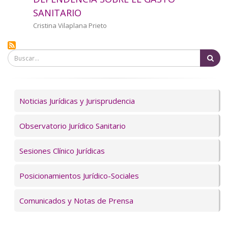
a
SANITARIO
la
Autor/a
Cristina Vilaplana Prieto
navegación
Bu
Servicios
Noticias Jurídicas y Jurisprudencia
Observatorio Jurídico Sanitario
Sesiones Clínico Jurídicas
Posicionamientos Jurídico-Sociales
Comunicados y Notas de Prensa