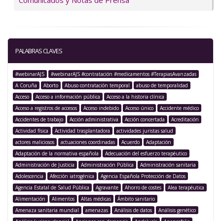
Comunicados y Notas de Prensa
PALABRAS CLAVES
#webinarAJS
#webinarAJS #contratación #medicamentos #TerapiasAvanzadas
A Coruña
Aborto
Abuso contratación temporal
abuso de temporalidad
Acceso
Acceso a información pública
Acceso a la historia clínica
Acceso a registros de accesos
Acceso indebido
Acceso único
Accidente médico
Accidentes de trabajo
Acción administrativa
Acción concertada
Acreditación
Actividad física
Actividad trasplantadora
actividades juristas salud
actores maliciosos
actuaciones coordinadas
Acuerdo
Adaptación
Adaptación de la normativa española
Adecuación del esfuerzo terapéutico
Administración de Justicia
Administración Pública
Administración sanitaria
Adolescencia
Afección iatrogénica
Agencia Española Protección de Datos
Agencia Estatal de Salud Pública
Agravante
Ahorro de costes
Alea terapéutica
Alimentación
Alimentos
Altas médicas
Ámbito sanitario
Amenaza sanitaria mundial
amenazas
Análisis de datos
Análisis genético