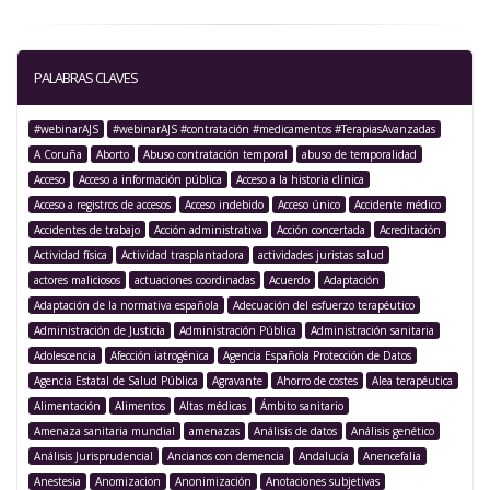
PALABRAS CLAVES
#webinarAJS
#webinarAJS #contratación #medicamentos #TerapiasAvanzadas
A Coruña
Aborto
Abuso contratación temporal
abuso de temporalidad
Acceso
Acceso a información pública
Acceso a la historia clínica
Acceso a registros de accesos
Acceso indebido
Acceso único
Accidente médico
Accidentes de trabajo
Acción administrativa
Acción concertada
Acreditación
Actividad física
Actividad trasplantadora
actividades juristas salud
actores maliciosos
actuaciones coordinadas
Acuerdo
Adaptación
Adaptación de la normativa española
Adecuación del esfuerzo terapéutico
Administración de Justicia
Administración Pública
Administración sanitaria
Adolescencia
Afección iatrogénica
Agencia Española Protección de Datos
Agencia Estatal de Salud Pública
Agravante
Ahorro de costes
Alea terapéutica
Alimentación
Alimentos
Altas médicas
Ámbito sanitario
Amenaza sanitaria mundial
amenazas
Análisis de datos
Análisis genético
Análisis Jurisprudencial
Ancianos con demencia
Andalucía
Anencefalia
Anestesia
Anomizacion
Anonimización
Anotaciones subjetivas