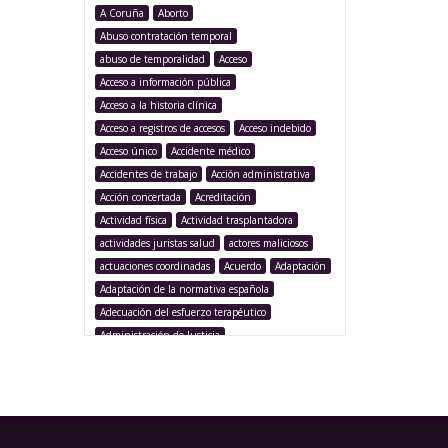
A Coruña
Aborto
Abuso contratación temporal
abuso de temporalidad
Acceso
Acceso a información pública
Acceso a la historia clínica
Acceso a registros de accesos
Acceso indebido
Acceso único
Accidente médico
Accidentes de trabajo
Acción administrativa
Acción concertada
Acreditación
Actividad física
Actividad trasplantadora
actividades juristas salud
actores maliciosos
actuaciones coordinadas
Acuerdo
Adaptación
Adaptación de la normativa española
Adecuación del esfuerzo terapéutico
Administración de Justicia
Administración Pública
Administración sanitaria
Adolescencia
Afección iatrogénica
Agencia Española Protección de Datos