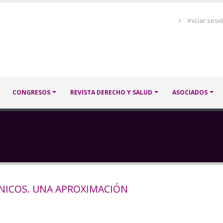
Menú
Iniciar sesi
de
cuenta
de
usuario
CONGRESOS
REVISTA DERECHO Y SALUD
ASOCIADOS
NICOS. UNA APROXIMACIÓN