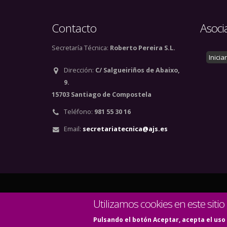
Contacto
Asoci
Secretaría Técnica:
Roberto Pereira S.L.
Inicia
Dirección:
C/ Salgueiriños de Abaixo,
9.
15703 Santiago de Compostela
Teléfono:
981 55 30 16
Email:
secretariatecnica@ajs.es
© Copyright 2020. Todos
Utilizamos cookies en este sitio
Pulsando el botón Aceptar, acepta el uso