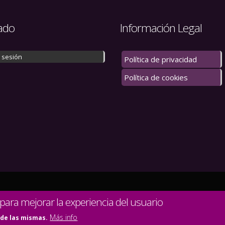
ado
Información Legal
r sesión
Política de privacidad
Política de cookies
 los derechos reservados.
 para mejorar la experiencia del usuario
Más info
 de las mismas.