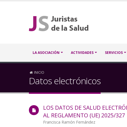
Pasar
al
contenido
principal
Navegación
LA ASOCIACIÓN
ACTIVIDADES
SERVICIOS
principal
Sobrescribir
INICIO
Datos electrónicos
enlaces
de
LOS DATOS DE SALUD ELECTRÓ
ayuda
AL REGLAMENTO (UE) 2025/327
a
Autor/a
Francisca Ramón Fernández