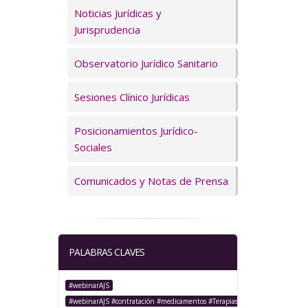
Servicios
Noticias Jurídicas y
Jurisprudencia
Observatorio Jurídico Sanitario
Sesiones Clínico Jurídicas
Posicionamientos Jurídico-
Sociales
Comunicados y Notas de Prensa
PALABRAS CLAVES
#webinarAJS
#webinarAJS #contratación #medicamentos #TerapiasAvanzadas