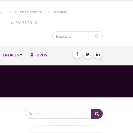
ón
Quienes somos
Contacto
981 55 30 16
Buscar
ENLACES
FOROS
Buscar