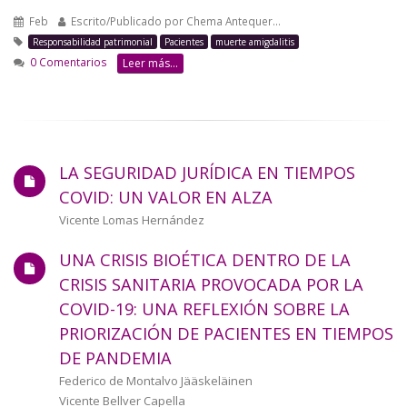
Feb
Escrito/Publicado por
Chema Antequer…
Responsabilidad patrimonial
Pacientes
muerte amigdalitis
0 Comentarios
Leer más...
LA SEGURIDAD JURÍDICA EN TIEMPOS
COVID: UN VALOR EN ALZA
Autor/a
Vicente Lomas Hernández
UNA CRISIS BIOÉTICA DENTRO DE LA
CRISIS SANITARIA PROVOCADA POR LA
COVID-19: UNA REFLEXIÓN SOBRE LA
PRIORIZACIÓN DE PACIENTES EN TIEMPOS
DE PANDEMIA
Autor/a
Federico de Montalvo Jääskeläinen
Vicente Bellver Capella