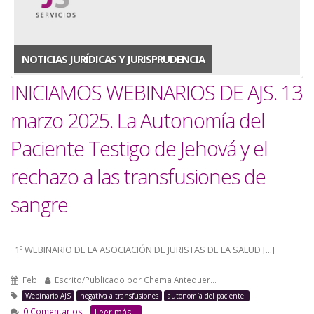
a
la
NOTICIAS JURÍDICAS Y JURISPRUDENCIA
navegación
INICIAMOS WEBINARIOS DE AJS. 13
marzo 2025. La Autonomía del
Paciente Testigo de Jehová y el
rechazo a las transfusiones de
sangre
1º WEBINARIO DE LA ASOCIACIÓN DE JURISTAS DE LA SALUD [...]
Feb
Escrito/Publicado por
Chema Antequer…
Webinario AJS
negativa a transfusiones
autonomía del paciente.
0 Comentarios
Leer más...