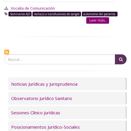
Vocalía de Comunicación
Seminarios AJS
rechazo a transfusiones de sangre
autonomía del paciente.
Leer más...
Bu
Servicios
Noticias Jurídicas y Jurisprudencia
Observatorio Jurídico Sanitario
Sesiones Clínico Jurídicas
Posicionamientos Jurídico-Sociales