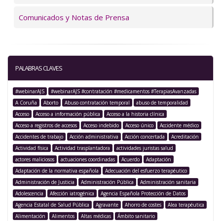
Comunicados y Notas de Prensa
PALABRAS CLAVES
#webinarAJS
#webinarAJS #contratación #medicamentos #TerapiasAvanzadas
A Coruña
Aborto
Abuso contratación temporal
abuso de temporalidad
Acceso
Acceso a información pública
Acceso a la historia clínica
Acceso a registros de accesos
Acceso indebido
Acceso único
Accidente médico
Accidentes de trabajo
Acción administrativa
Acción concertada
Acreditación
Actividad física
Actividad trasplantadora
actividades juristas salud
actores maliciosos
actuaciones coordinadas
Acuerdo
Adaptación
Adaptación de la normativa española
Adecuación del esfuerzo terapéutico
Administración de Justicia
Administración Pública
Administración sanitaria
Adolescencia
Afección iatrogénica
Agencia Española Protección de Datos
Agencia Estatal de Salud Pública
Agravante
Ahorro de costes
Alea terapéutica
Alimentación
Alimentos
Altas médicas
Ámbito sanitario