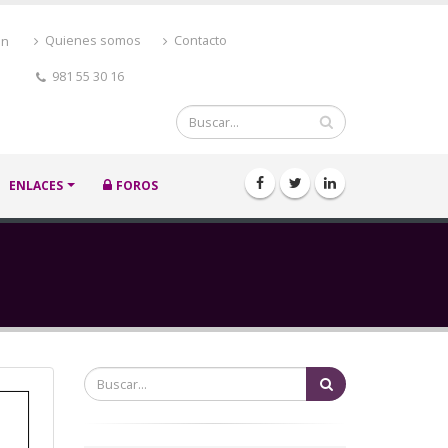
ón
Quienes somos
Contacto
981 55 30 16
Buscar
ENLACES
FOROS
Buscar