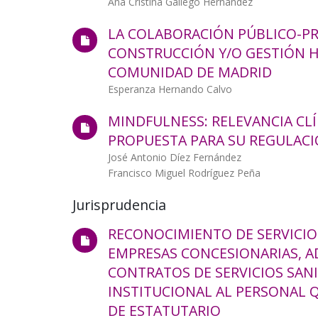
Autor/a
Ana Cristina Gallego Hernández
LA COLABORACIÓN PÚBLICO-PR
CONSTRUCCIÓN Y/O GESTIÓN H
COMUNIDAD DE MADRID
Autor/a
Esperanza Hernando Calvo
MINDFULNESS: RELEVANCIA CLÍN
PROPUESTA PARA SU REGULACI
Autor/a
José Antonio Díez Fernández
Francisco Miguel Rodríguez Peña
Jurisprudencia
RECONOCIMIENTO DE SERVICIO
Jurisprudencia
EMPRESAS CONCESIONARIAS, A
CONTRATOS DE SERVICIOS SANI
INSTITUCIONAL AL PERSONAL 
DE ESTATUTARIO