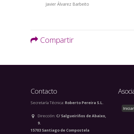
Autor/a
Javier Álvarez Barbeito
Compartir
Contacto
Asoci
Secretaría Técnica:
Roberto Pereira S.L.
Inicia
Dirección:
C/ Salgueiriños de Abaixo,
9.
15703 Santiago de Compostela