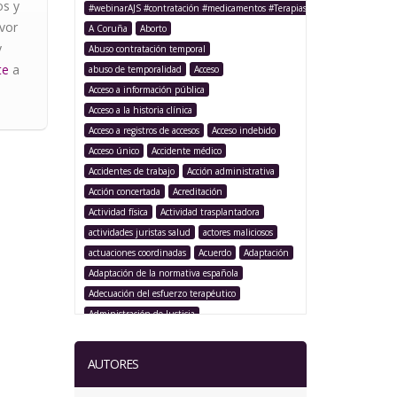
os y
#webinarAJS #contratación #medicamentos #TerapiasAvanzadas
avor
A Coruña
Aborto
y
Abuso contratación temporal
te
a
abuso de temporalidad
Acceso
Acceso a información pública
Acceso a la historia clínica
Acceso a registros de accesos
Acceso indebido
Acceso único
Accidente médico
Accidentes de trabajo
Acción administrativa
Acción concertada
Acreditación
Actividad física
Actividad trasplantadora
actividades juristas salud
actores maliciosos
actuaciones coordinadas
Acuerdo
Adaptación
Adaptación de la normativa española
Adecuación del esfuerzo terapéutico
Administración de Justicia
Administración Pública
Administración sanitaria
Adolescencia
AUTORES
Afección iatrogénica
Agencia Española Protección de Datos