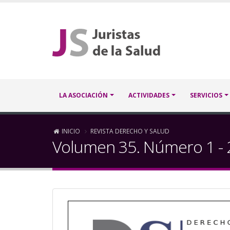
Pasar
al
contenido
principal
Navegación
LA ASOCIACIÓN
ACTIVIDADES
SERVICIOS
principal
Sobrescribir
INICIO
REVISTA DERECHO Y SALUD
Volumen 35. Número 1 -
enlaces
de
ayuda
a