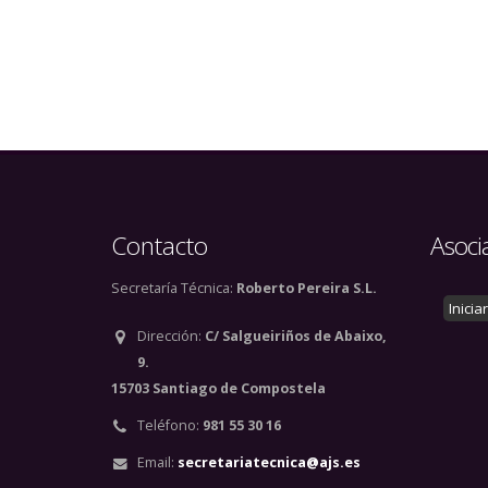
Paginación
Contacto
Asoci
Secretaría Técnica:
Roberto Pereira S.L.
Inicia
Dirección:
C/ Salgueiriños de Abaixo,
9.
15703 Santiago de Compostela
Teléfono:
981 55 30 16
Email:
secretariatecnica@ajs.es