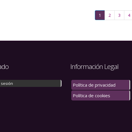
Página
1
Página
2
Página
3
P
4
actual
ado
Información Legal
r sesión
Política de privacidad
Política de cookies