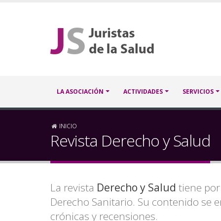
Pasar
al
contenido
principal
Navegación
LA ASOCIACIÓN
ACTIVIDADES
SERVICIOS
principal
Sobrescribir
INICIO
Revista Derecho y Salud
enlaces
de
La revista
Derecho y Salud
tiene por 
ayuda
Derecho Sanitario. Su contenido se e
a
crónicas y recensiones.