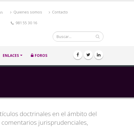
ón
Quienes somos
Contacto
981 55 30 16
Buscar
ENLACES
FOROS
rtículos doctrinales en el ámbito del
, comentarios jurisprudenciales,