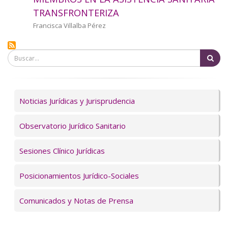
a
TRANSFRONTERIZA
la
Autor/a
Francisca Villalba Pérez
navegación
Bu
Servicios
Noticias Jurídicas y Jurisprudencia
Observatorio Jurídico Sanitario
Sesiones Clínico Jurídicas
Posicionamientos Jurídico-Sociales
Comunicados y Notas de Prensa