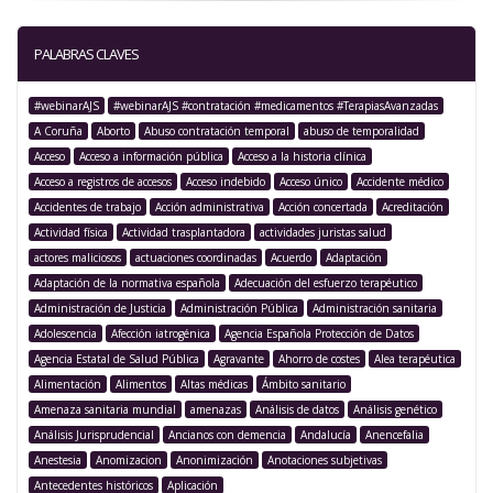
PALABRAS CLAVES
#webinarAJS
#webinarAJS #contratación #medicamentos #TerapiasAvanzadas
A Coruña
Aborto
Abuso contratación temporal
abuso de temporalidad
Acceso
Acceso a información pública
Acceso a la historia clínica
Acceso a registros de accesos
Acceso indebido
Acceso único
Accidente médico
Accidentes de trabajo
Acción administrativa
Acción concertada
Acreditación
Actividad física
Actividad trasplantadora
actividades juristas salud
actores maliciosos
actuaciones coordinadas
Acuerdo
Adaptación
Adaptación de la normativa española
Adecuación del esfuerzo terapéutico
Administración de Justicia
Administración Pública
Administración sanitaria
Adolescencia
Afección iatrogénica
Agencia Española Protección de Datos
Agencia Estatal de Salud Pública
Agravante
Ahorro de costes
Alea terapéutica
Alimentación
Alimentos
Altas médicas
Ámbito sanitario
Amenaza sanitaria mundial
amenazas
Análisis de datos
Análisis genético
Análisis Jurisprudencial
Ancianos con demencia
Andalucía
Anencefalia
Anestesia
Anomizacion
Anonimización
Anotaciones subjetivas
Antecedentes históricos
Aplicación