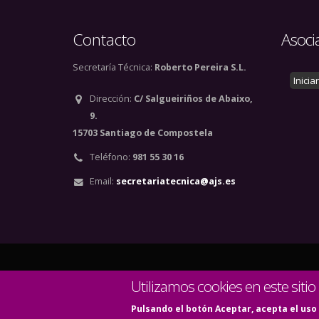
Contacto
Asoci
Secretaría Técnica:
Roberto Pereira S.L.
Inicia
Dirección:
C/ Salgueiriños de Abaixo,
9.
15703 Santiago de Compostela
Teléfono:
981 55 30 16
Email:
secretariatecnica@ajs.es
© Copyright 2020. Todos
Utilizamos cookies en este sitio
Pulsando el botón Aceptar, acepta el uso