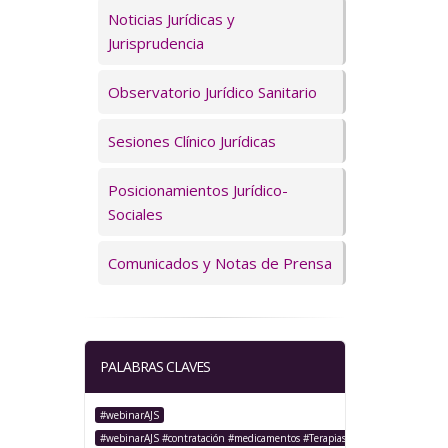
Servicios
Noticias Jurídicas y
Jurisprudencia
Observatorio Jurídico Sanitario
Sesiones Clínico Jurídicas
Posicionamientos Jurídico-
Sociales
Comunicados y Notas de Prensa
PALABRAS CLAVES
#webinarAJS
#webinarAJS #contratación #medicamentos #TerapiasAvanzadas