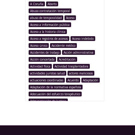
A Coruña
Aborto
Abuso contratación temporal
abuso de temporalidad
Acceso
Acceso a información pública
Acceso a la historia clínica
Acceso a registros de accesos
Acceso indebido
Acceso único
Accidente médico
Accidentes de trabajo
Acción administrativa
Acción concertada
Acreditación
Actividad física
Actividad trasplantadora
actividades juristas salud
actores maliciosos
actuaciones coordinadas
Acuerdo
Adaptación
Adaptación de la normativa española
Adecuación del esfuerzo terapéutico
Administración de Justicia
Administración Pública
Administración sanitaria
Adolescencia
Afección iatrogénica
Agencia Española Protección de Datos