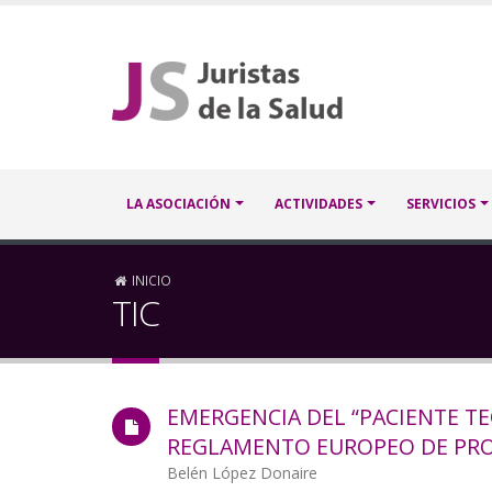
Pasar
al
contenido
principal
Navegación
LA ASOCIACIÓN
ACTIVIDADES
SERVICIOS
principal
Sobrescribir
INICIO
TIC
enlaces
de
EMERGENCIA DEL “PACIENTE TE
ayuda
REGLAMENTO EUROPEO DE PRO
a
Autor/a
Belén López Donaire