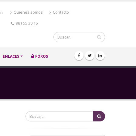
ón
Quienes somos
Contacto
981 55 30 16
Buscar
ENLACES
FOROS
Buscar