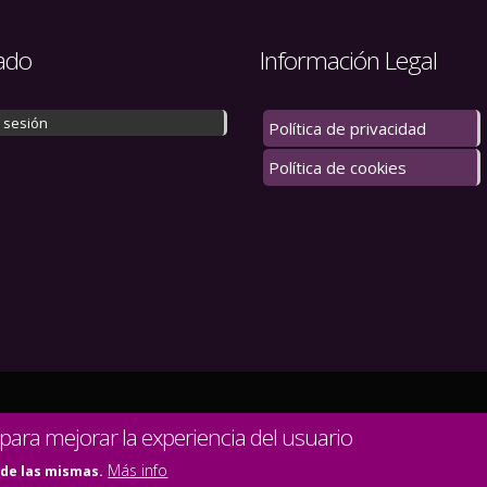
ado
Información Legal
r sesión
Política de privacidad
Política de cookies
 los derechos reservados.
 para mejorar la experiencia del usuario
Más info
 de las mismas.