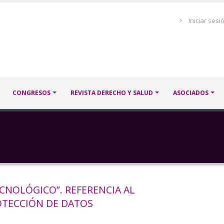
Menú
Iniciar sesi
de
cuenta
de
usuario
CONGRESOS
REVISTA DERECHO Y SALUD
ASOCIADOS
CNOLÓGICO”. REFERENCIA AL
TECCIÓN DE DATOS