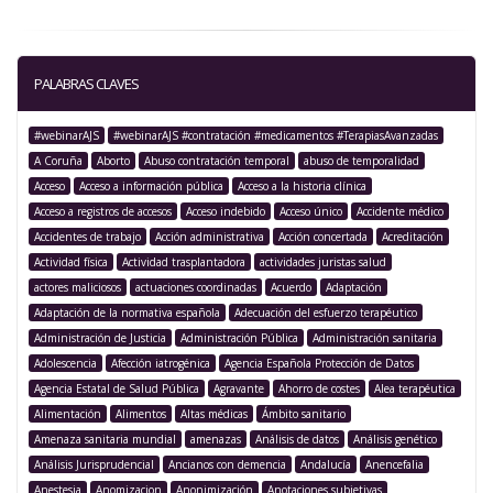
PALABRAS CLAVES
#webinarAJS
#webinarAJS #contratación #medicamentos #TerapiasAvanzadas
A Coruña
Aborto
Abuso contratación temporal
abuso de temporalidad
Acceso
Acceso a información pública
Acceso a la historia clínica
Acceso a registros de accesos
Acceso indebido
Acceso único
Accidente médico
Accidentes de trabajo
Acción administrativa
Acción concertada
Acreditación
Actividad física
Actividad trasplantadora
actividades juristas salud
actores maliciosos
actuaciones coordinadas
Acuerdo
Adaptación
Adaptación de la normativa española
Adecuación del esfuerzo terapéutico
Administración de Justicia
Administración Pública
Administración sanitaria
Adolescencia
Afección iatrogénica
Agencia Española Protección de Datos
Agencia Estatal de Salud Pública
Agravante
Ahorro de costes
Alea terapéutica
Alimentación
Alimentos
Altas médicas
Ámbito sanitario
Amenaza sanitaria mundial
amenazas
Análisis de datos
Análisis genético
Análisis Jurisprudencial
Ancianos con demencia
Andalucía
Anencefalia
Anestesia
Anomizacion
Anonimización
Anotaciones subjetivas