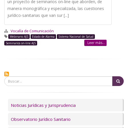
un proyecto de seminarios on-line que aborden, de
manera monográfica y especializada, las cuestiones
jurídico-sanitarias que van sur [...]
Vocalía de Comunicación
Webinario AJS
Estado de Alarma
Sistema Nacional de Salud
Leer más...
Seminarios on-line AJS
Bu
Servicios
Noticias Jurídicas y Jurisprudencia
Observatorio Jurídico Sanitario