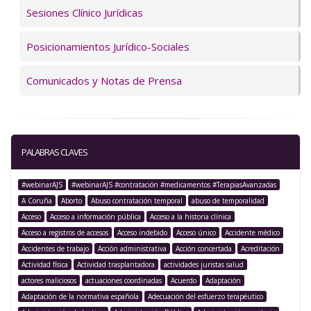
Sesiones Clínico Jurídicas
Posicionamientos Jurídico-Sociales
Comunicados y Notas de Prensa
PALABRAS CLAVES
#webinarAJS
#webinarAJS #contratación #medicamentos #TerapiasAvanzadas
A Coruña
Aborto
Abuso contratación temporal
abuso de temporalidad
Acceso
Acceso a información pública
Acceso a la historia clínica
Acceso a registros de accesos
Acceso indebido
Acceso único
Accidente médico
Accidentes de trabajo
Acción administrativa
Acción concertada
Acreditación
Actividad física
Actividad trasplantadora
actividades juristas salud
actores maliciosos
actuaciones coordinadas
Acuerdo
Adaptación
Adaptación de la normativa española
Adecuación del esfuerzo terapéutico