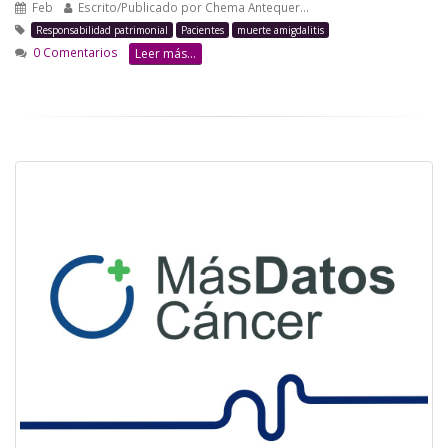
Feb
Escrito/Publicado por
Chema Antequer…
Responsabilidad patrimonial
Pacientes
muerte amigdalitis
0 Comentarios
Leer más...