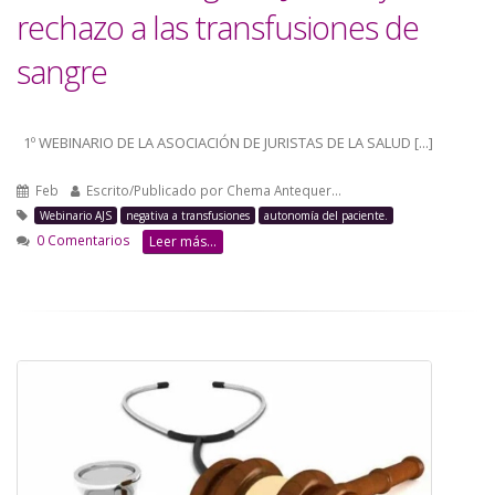
rechazo a las transfusiones de
sangre
1º WEBINARIO DE LA ASOCIACIÓN DE JURISTAS DE LA SALUD [...]
Feb
Escrito/Publicado por
Chema Antequer…
Webinario AJS
negativa a transfusiones
autonomía del paciente.
0 Comentarios
Leer más...