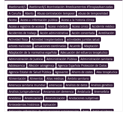
#webinarAJS
#webinarAJS #contratación #medicamentos #TerapiasAvanzadas
A Coruña
Aborto
Abuso contratación temporal
abuso de temporalidad
Acceso
Acceso a información pública
Acceso a la historia clínica
Acceso a registros de accesos
Acceso indebido
Acceso único
Accidente médico
Accidentes de trabajo
Acción administrativa
Acción concertada
Acreditación
Actividad física
Actividad trasplantadora
actividades juristas salud
actores maliciosos
actuaciones coordinadas
Acuerdo
Adaptación
Adaptación de la normativa española
Adecuación del esfuerzo terapéutico
Administración de Justicia
Administración Pública
Administración sanitaria
Adolescencia
Afección iatrogénica
Agencia Española Protección de Datos
Agencia Estatal de Salud Pública
Agravante
Ahorro de costes
Alea terapéutica
Alimentación
Alimentos
Altas médicas
Ámbito sanitario
Amenaza sanitaria mundial
amenazas
Análisis de datos
Análisis genético
Análisis Jurisprudencial
Ancianos con demencia
Andalucía
Anencefalia
Anestesia
Anomizacion
Anonimización
Anotaciones subjetivas
Antecedentes históricos
Aplicación
Aplicación informática de reclamaciones patrimoniales
Apps
Aptitud laboral
Argentina
Argumentación legislativa
Asegurado
Aseguramiento
Asistencia
Asistencia médica
Asistencia sanitaria
Asistencia sanitaria pública