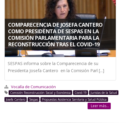
a
la
COMPARECENCIA DE JOSEFA CANTERO
navegación
COMO PRESIDENTA DE SESPAS EN LA
COMISIÓN PARLAMENTARIA PARA LA
RECONSTRUCCIÓN TRAS EL COVID-19
SESPAS informa sobre la Comparecencia de su
Presidenta Josefa Cantero en la Comisión Parl [...]
Vocalía de Comunicación
Comisión Reconstrucción Social y Económica
Covid-19
Juristas de la Salud
Josefa Cantero
Sespas
Propuestas Asistencia Sanitaria y Salud Pública
Leer más...