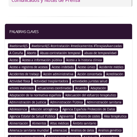
Comunicados y Notas de Prensa
PALABRAS CLAVES
#webinarAJS
#webinarAJS #contratación #medicamentos #TerapiasAvanzadas
A Coruña
Aborto
Abuso contratación temporal
abuso de temporalidad
Acceso
Acceso a información pública
Acceso a la historia clínica
Acceso a registros de accesos
Acceso indebido
Acceso único
Accidente médico
Accidentes de trabajo
Acción administrativa
Acción concertada
Acreditación
Actividad física
Actividad trasplantadora
actividades juristas salud
actores maliciosos
actuaciones coordinadas
Acuerdo
Adaptación
Adaptación de la normativa española
Adecuación del esfuerzo terapéutico
Administración de Justicia
Administración Pública
Administración sanitaria
Adolescencia
Afección iatrogénica
Agencia Española Protección de Datos
Agencia Estatal de Salud Pública
Agravante
Ahorro de costes
Alea terapéutica
Alimentación
Alimentos
Altas médicas
Ámbito sanitario
Amenaza sanitaria mundial
amenazas
Análisis de datos
Análisis genético