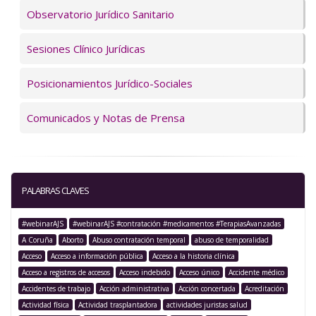
Observatorio Jurídico Sanitario
Sesiones Clínico Jurídicas
Posicionamientos Jurídico-Sociales
Comunicados y Notas de Prensa
PALABRAS CLAVES
#webinarAJS
#webinarAJS #contratación #medicamentos #TerapiasAvanzadas
A Coruña
Aborto
Abuso contratación temporal
abuso de temporalidad
Acceso
Acceso a información pública
Acceso a la historia clínica
Acceso a registros de accesos
Acceso indebido
Acceso único
Accidente médico
Accidentes de trabajo
Acción administrativa
Acción concertada
Acreditación
Actividad física
Actividad trasplantadora
actividades juristas salud